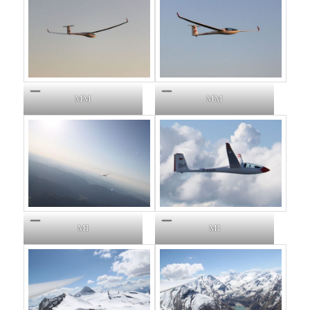
MM
MM
MI
MI