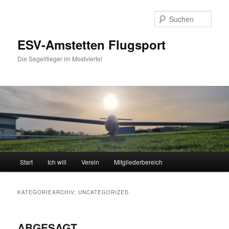
Zum
Zum
primären
sekundären
Such
Inhalt
Inhalt
springen
springen
ESV-Amstetten Flugsport
Die Segelflieger im Mostviertel
Hauptmenü
Start
Ich will
Verein
Mitgliederbereich
KATEGORIEARCHIV:
UNCATEGORIZED
ABGESAGT