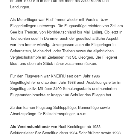
er über 1000 Std in der Luft bei mehr als 2200 Starts und
Landungen.
Als Motorflieger war Rudi immer wieder mit Vereins- bzw.-
Fliegerkollegen unterwegs. Die Flugausflüge reichten von Zell am
See bis Trencin, von Norddeutschland bis Mali Lošinj. Ob jetzt in
Tschechien oder in Damme, auch der gesellschaftliche Aspekt
war Ihm immer wichtig. Unvergessen auch die Fliegerlager in
Scharnstein, Micheldorf oder Trieben sowie die alljährlichen
Vergleichskämpfe im Zielanden mit St. Georgen. Die Fliegerei
lässt uns eben ein Stück näher zusammenrücken.
Für den Flugverein war KNEIRU seit dem Jahr 1986
Segelfluglehrer und ab dem Jahr 1988 auch Ausbildungsleiter im
Segelflug aktiv. Mit über 3400 Schulungsstarts und hunderten
Flugstunden brachte er knapp 100 Schüler das Fliegen bei.
Zu den kamen Flugzeug-Schleppflüge, Bannerflüge sowie
Absetzsprünge für Fallschirmspringer, u.v.m.
Als Vereinsfunktionär
war Rudi Kneidinger ab 1983
Sektionsleiter Stv Segelflug dann 1984 Schriftführer sowie 1998