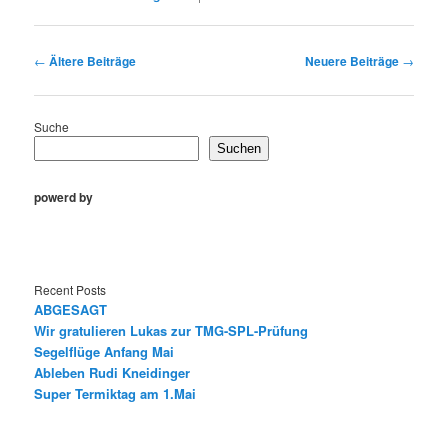
Beitragsnavigation
←
Ältere Beiträge
Neuere Beiträge
→
Suche
Suchen
powerd by
Recent Posts
ABGESAGT
Wir gratulieren Lukas zur TMG-SPL-Prüfung
Segelflüge Anfang Mai
Ableben Rudi Kneidinger
Super Termiktag am 1.Mai