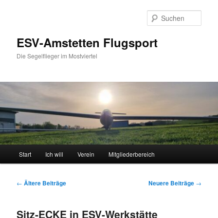
Zum
Zum
primären
sekundären
Such
Inhalt
Inhalt
springen
springen
ESV-Amstetten Flugsport
Die Segelflieger im Mostviertel
Hauptmenü
Start
Ich will
Verein
Mitgliederbereich
Beitragsnavigation
←
Ältere Beiträge
Neuere Beiträge
→
Sitz-ECKE in ESV-Werkstätte